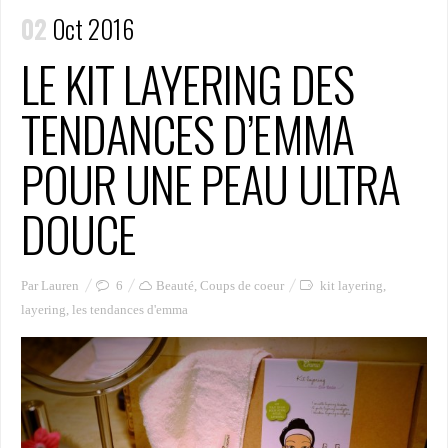
02
Oct 2016
LE KIT LAYERING DES
TENDANCES D’EMMA
POUR UNE PEAU ULTRA
DOUCE
Par Lauren
6
Beauté
,
Coups de coeur
kit layering
,
layering
,
les tendances d'emma