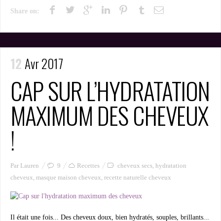
Share on:
12
Avr 2017
CAP SUR L’HYDRATATION
MAXIMUM DES CHEVEUX
!
Par Lauren
9
Recettes
cheveux secs
,
hydratation
cheveux
,
masque maison cheveux
,
recette naturelle cheveux
Il était une fois... Des cheveux doux, bien hydratés, souples, brillants...