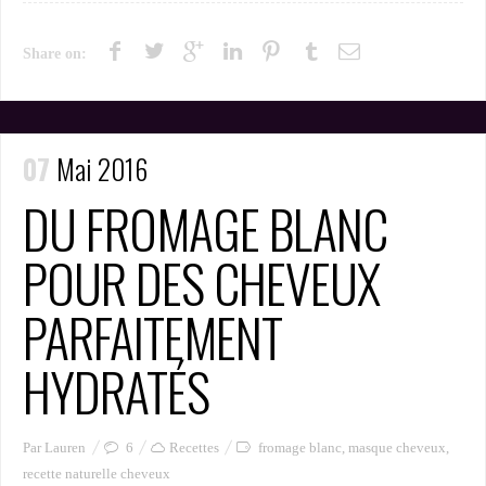
Share on:
07
Mai 2016
DU FROMAGE BLANC
POUR DES CHEVEUX
PARFAITEMENT
HYDRATÉS
Par Lauren
6
Recettes
fromage blanc
,
masque cheveux
,
recette naturelle cheveux