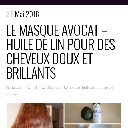
27
Mai 2016
LE MASQUE AVOCAT –
HUILE DE LIN POUR DES
CHEVEUX DOUX ET
BRILLANTS
Par Lauren
14
Recettes
avocat
,
huile de lin
,
masque
cheveux