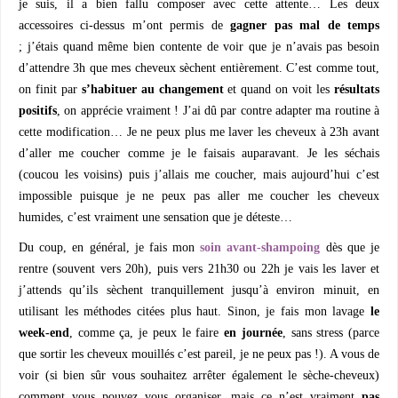
je suis, il a bien fallu composer avec cette attente… Les deux
accessoires ci-dessus m’ont permis de
gagner pas mal de temps
; j’étais quand même bien contente de voir que je n’avais pas besoin
d’attendre 3h que mes cheveux sèchent entièrement. C’est comme tout,
on finit par
s’habituer au changement
et quand on voit les
résultats
positifs
, on apprécie vraiment ! J’ai dû par contre adapter ma routine à
cette modification… Je ne peux plus me laver les cheveux à 23h avant
d’aller me coucher comme je le faisais auparavant. Je les séchais
(coucou les voisins) puis j’allais me coucher, mais aujourd’hui c’est
impossible puisque je ne peux pas aller me coucher les cheveux
humides, c’est vraiment une sensation que je déteste…
Du coup, en général, je fais mon
soin avant-shampoing
dès que je
rentre (souvent vers 20h), puis vers 21h30 ou 22h je vais les laver et
j’attends qu’ils sèchent tranquillement jusqu’à environ minuit, en
utilisant les méthodes citées plus haut. Sinon, je fais mon lavage
le
week-end
, comme ça, je peux le faire
en journée
, sans stress (parce
que sortir les cheveux mouillés c’est pareil, je ne peux pas !). A vous de
voir (si bien sûr vous souhaitez arrêter également le sèche-cheveux)
comment vous pouvez vous organiser, mais ce n’est vraiment
pas