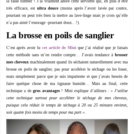
la fasse tomber ! J’ai vraiment adoré cette serviette qui, en plus d’être
très efficace, est
ultra douce
(moins après l’avoir lavée par contre,
pourtant on peut très bien la mettre au lave-linge mais je crois qu’elle
n’a pas aimé l’essorage -pourtant doux…!).
La brosse en poils de sanglier
C’est après avoir lu
cet article de Mini
que j’ai réalisé que je faisais
cette méthode sans m’en rendre compte… J’avais tendance à
brosser
mes cheveux
machinalement quand ils séchaient naturellement avec ma
brosse en poils de sanglier, pas pour accélérer le séchage ou les lisser,
mais simplement parce que je suis impatiente et que j’avais besoin de
faire quelque chose de ma tignasse humide… Mais au final, cette
technique a de
gros avantages
! Mini explique d’ailleurs :
« J’utilise
cette technique surtout pour accélérer le séchage de mes cheveux,
puisque cela réduit le temps de séchage à 20 ou 25 minutes environ,
soit quatre fois moins de temps pour ma part »
.