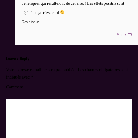
bénéfiques qui résulteront de cet arrêt ! Les effets positifs sont
déjà là et ça, c’est cool
Des bisous !
Reply
Leave a Reply
Votre adresse e-mail ne sera pas publiée.
Les champs obligatoires sont
indiqués avec
*
Comment