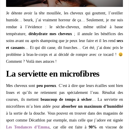
Je déteste avoir la tête mouillée, les cheveux qui gouttent, l’oreiller
humide… beurk, j’ai vraiment horreur de ça… Seulement, je me suis
rendue à l’évidence : le sèche-cheveux, même utilisé à basse
température,
déshydrate mes cheveux
; il annule les bénéfices des
soins avant ou après shampoing que je peux leur faire et il les rend
secs
et cassants
… Et qui dit casse, dit fourches… Cet été, j’ai donc pris le
problème à bras-le-corps et ai décidé de rompre avec ce tocard !
Comment ? Voilà mes astuces !
La serviette en microfibres
Mes cheveux sont
peu poreux
. C’est à dire que leurs écailles sont bien
lisses et qu’ils ne retiennent pas spécialement l’eau. Résultat des
courses, ils mettent
beaucoup de temps à sécher
… La serviette en
microfibres m’a bien aidée pour
absorber un maximum d’humidité
à la sortie de la douche. Vous pouvez en trouver dans des magasins de
sport comme Décathlon par exemple, mais celle que j’adore est signée
Les Tendances d’Emma
, car elle est faite à
90%
en viscose de