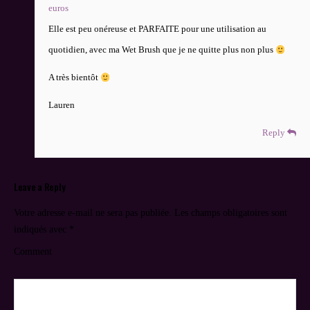
euros
Elle est peu onéreuse et PARFAITE pour une utilisation au
quotidien, avec ma Wet Brush que je ne quitte plus non plus
A très bientôt
Lauren
Reply
Leave a Reply
Votre adresse e-mail ne sera pas publiée.
Les champs obligatoires sont
indiqués avec
*
Comment