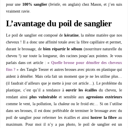
pour une
100% sanglier
(
bristle
, en anglais) chez Mason, et j’en suis
vraiment ravie.
L’avantage du poil de sanglier
Le poil de sanglier est composé de
kératine
, la même matière que nos
cheveux ! Il a donc une affinité totale avec la fibre capillaire et permet,
durant le brossage, de
bien répartir le sébum
(nourriture naturelle du
cheveu !) sur toute la longueur, des racines jusqu’aux pointes. Je vous
parlais dans cet article : «
Quelle brosse pour démêler des cheveux
fins ?
» des Tangle Teezer et autres brosses avec picots en plastique qui
aident à démêler. Mais cela fait un moment que je ne les utilise plus…
(il faudrait d’ailleurs que je mette à jour cet article…). Le problème du
plastique, c’est qu’il a tendance à
ouvrir les écailles
du cheveu, le
rendant ainsi
plus vulnérable
et sensible aux
agressions extérieurs
comme le vent, la pollution, la chaleur ou le froid etc… Si on l’utilise
dans ses brosses, il est donc préférable de terminer le brossage avec du
poil de sanglier pour refermer les écailles et ainsi
lustrer la fibre
au
maximum. Pour moi il n’y a pas photo, le poil de sanglier est un