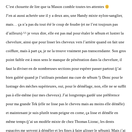
C’est chouette de lire que ta Mason comble toutes tes attentes
J’en ai aussi achetée une il y a deux ans, une Handy mixte nylon-sanglier,
mais… ça n’a pas du tout été le coup de foudre (et ne l’est toujours pas
d’ailleurs) ^^ je veux dire, elle est pas mal pour étaler le sébum et lustrer la
chevelure, ainsi que pour lisser les cheveux vers l’arrière quand on fait une
coiffure, mais à part ça, je ne la trouve vraiment pas transcendante. Son gros
point faible est à mon sens le manque de pénétration dans la chevelure, il
faut la diviser en de nombreuses sections pour espérer passer partout (j’ai
bien galéré quand je l’utilisais pendant ma cure de sébum !). Donc pour le
lustrage des mèches supérieures, oui, pour le démêlage, non, elle ne se suffit
pas à elle-même (sur mes cheveux). J’ai longtemps gardé une préférence
pour ma grande Tek (elle ne lisse pas le cheveu mais au moins elle démêle)
et maintenant je suis plutôt team peigne en corne, ça lisse et démêle en
même temps (j’ai un modèle mixte de chez Thomas Liorac, les dents
espacées me servent à démêler et les fines à faire glisser le sébum). Mais j’ai