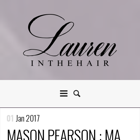
01
Jan 2017
MASON PEARSON : MA