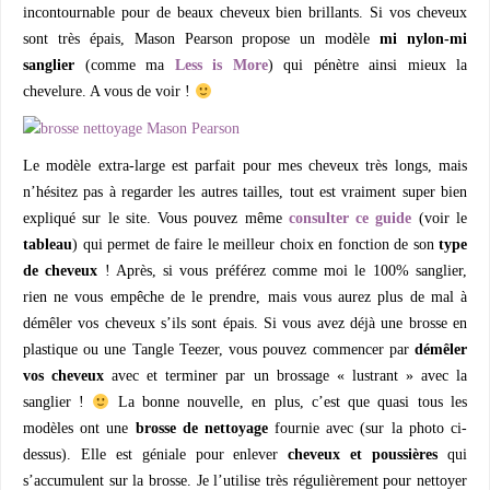
incontournable pour de beaux cheveux bien brillants. Si vos cheveux
sont très épais, Mason Pearson propose un modèle
mi nylon-mi
sanglier
(comme ma
Less is More
) qui pénètre ainsi mieux la
chevelure. A vous de voir !
Le modèle extra-large est parfait pour mes cheveux très longs, mais
n’hésitez pas à regarder les autres tailles, tout est vraiment super bien
expliqué sur le site. Vous pouvez même
consulter ce guide
(voir le
tableau
) qui permet de faire le meilleur choix en fonction de son
type
de cheveux
! Après, si vous préférez comme moi le 100% sanglier,
rien ne vous empêche de le prendre, mais vous aurez plus de mal à
démêler vos cheveux s’ils sont épais. Si vous avez déjà une brosse en
plastique ou une Tangle Teezer, vous pouvez commencer par
démêler
vos cheveux
avec et terminer par un brossage « lustrant » avec la
sanglier !
La bonne nouvelle, en plus, c’est que quasi tous les
modèles ont une
brosse de nettoyage
fournie avec (sur la photo ci-
dessus). Elle est géniale pour enlever
cheveux et poussières
qui
s’accumulent sur la brosse. Je l’utilise très régulièrement pour nettoyer