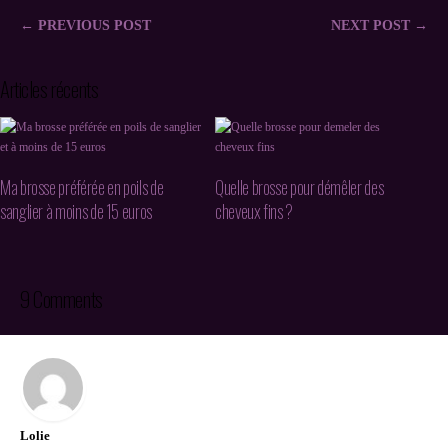
← PREVIOUS POST
NEXT POST →
Articles récents
Ma brosse préférée en poils de
Quelle brosse pour démêler des
sanglier à moins de 15 euros
cheveux fins ?
9 Comments
Lolie