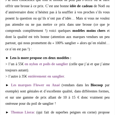
offrir une brosse à ce prix. C’est une bonne
idée de cadeau
de Noël ou
d’anniversaire donc n’hésitez pas à la souffler à vos proches s’ils vous
posent la question ou qu’ils n’ont pas d’idée… Mais si vous ne voulez
pas attendre ou ne pas mettre ce prix dans une brosse (ce que je
comprends complètement !) voici quelques
modèles moins chers
et
dont la qualité est très bonne (attention aux marques vendues un peu
partout, qui nous promettent du « 100% sanglier » alors qu’en réalité…
ce n’en est pas !) :
► Less is more propose ces deux modèles :
> l’un à 55€
en nylon et poils de sanglier
(celle que j’ai et que j’aime
toujours autant).
> l’autre à 35€
entièrement en sanglier
.
►
Les marques Flower ou Anaé
(vendues dans les
Biocoop
par
exemple) sont géniales et d’excellente qualité, dans différentes formes,
et sur une gamme de prix allant de 10 à 15 € donc vraiment peu
onéreuse pour du poil de sanglier !
►
Thomas Liorac
(qui fait de superbes peignes en corne) propose