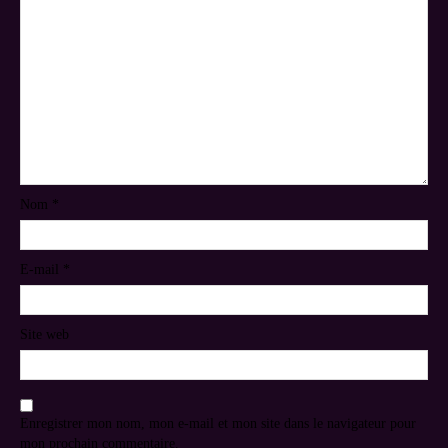
Nom
*
E-mail
*
Site web
Enregistrer mon nom, mon e-mail et mon site dans le navigateur pour
mon prochain commentaire.