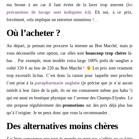
ma brosse à sec car il faut éviter de la laver trop souvent (
les
précautions de lavage sont indiquées ici
). Eh oui, à ce prix,
forcément, cela implique un entretien minutieux !…
Où l’acheter ?
Au départ, je pensais me procurer la mienne au Bon Marché, mais je
vous déconseille cette option, car elles sont
beaucoup trop chères
là-
bas… Par exemple, mon modèle extra large 100% poils de sanglier a
coûté 150 € au lieu de 220 au Bon Marché !
Les prix sont vraiment
trop excessifs là-bas. C’est donc la raison pour laquelle mes proches
l’ont prise à la
parapharmacie anglaise
(je précise que je n’ai aucun
intérêt à leur faire de la pub, ils ne me connaissent même pas haha !)
qui est aussi en boutique physique sur l’avenue des Champs-Elysées. Le
site propose régulièrement des
promotions
sur des prix déjà plus bas
qu’à l’origine. Je ne peux donc que vous la recommander…
Des alternatives moins chères
J’ai bien conscience que tout le monde ne peut pas s’offrir ou se faire