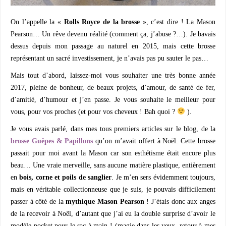
On l’appelle la «
Rolls Royce de la brosse
», c’est dire ! La Mason
Pearson… Un rêve devenu réalité (comment ça, j’abuse ?…). Je bavais
dessus depuis mon passage au naturel en 2015, mais cette brosse
représentant un sacré investissement, je n’avais pas pu sauter le pas…
Mais tout d’abord, laissez-moi vous souhaiter une très bonne année
2017, pleine de bonheur, de beaux projets, d’amour, de santé de fer,
d’amitié, d’humour et j’en passe. Je vous souhaite le meilleur pour
vous, pour vos proches (et pour vos cheveux ! Bah quoi ?
).
Je vous avais parlé, dans mes tous premiers articles sur le blog, de la
brosse Guêpes & Papillons
qu’on m’avait offert à Noël. Cette brosse
passait pour moi avant la Mason car son esthétisme était encore plus
beau… Une vraie merveille, sans aucune matière plastique, entièrement
en
bois, corne et poils de sanglier
. Je m’en sers évidemment toujours,
mais en véritable collectionneuse que je suis, je pouvais difficilement
passer à côté de la
mythique Mason Pearson
! J’étais donc aux anges
de la recevoir à Noël, d’autant que j’ai eu la double surprise d’avoir le
modèle pocket pour le sac à main ! (magie dans les yeux, retour à mes