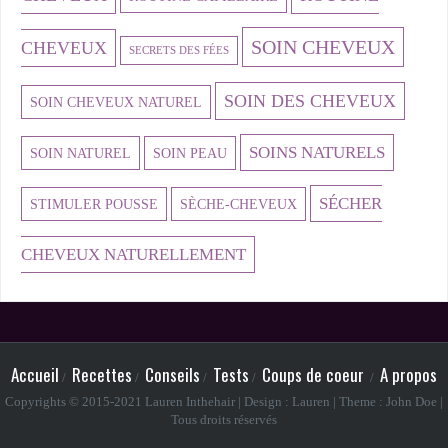
SOIN CHEVEUX
CHEVEUX
SECRETS DES FÉES
SOIN DES CHEVEUX
SOIN CHEVEUX NATUREL
SOINS NATURELS
SOIN NATUREL
SOIN PEAU
SÉCHER
STIMULER POUSSE
SÈCHE-CHEVEUX
CHEVEUX NATURELLEMENT
Accueil
Recettes
Conseils
Tests
Coups de coeur
A propos
Copyrights © 2015-2021 Lauren Inthehair | Design : Lauren | Theme : John Doe |
Tous droits réservés