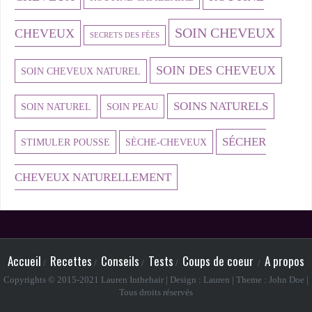
SOIN CHEVEUX
CHEVEUX
SECRETS DES FÉES
SOIN DES CHEVEUX
SOIN CHEVEUX NATUREL
SOINS NATURELS
SOIN NATUREL
SOIN PEAU
SÉCHER
STIMULER POUSSE
SÈCHE-CHEVEUX
CHEVEUX NATURELLEMENT
Accueil
Recettes
Conseils
Tests
Coups de coeur
A propos
Copyrights © 2015-2021 Lauren Inthehair | Design : Lauren | Theme : John Doe |
Tous droits réservés