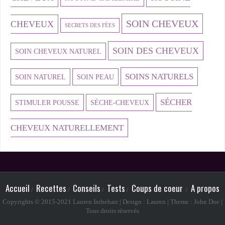
SOIN CHEVEUX
CHEVEUX
SECRETS DES FÉES
SOIN DES CHEVEUX
SOIN CHEVEUX NATUREL
SOINS NATURELS
SOIN NATUREL
SOIN PEAU
SÉCHER
STIMULER POUSSE
SÈCHE-CHEVEUX
CHEVEUX NATURELLEMENT
Accueil
Recettes
Conseils
Tests
Coups de coeur
A propos
Copyrights © 2015-2021 Lauren Inthehair | Design : Lauren | Theme : John Doe |
Tous droits réservés