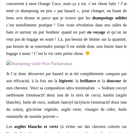
concurrent à mon Orange Coco, mais ça y est, c’est chose faite ! J’ai
testé ce shampoing un peu « par hasard », pour changer, en lisant de
bons avis dessus et parce que je trouve que les
shampoings solides
c’est teeeellement pratique ! Une vraie révolution dans nos salles de
bain et surtout un pur bonheur quand on part
en voyage
et qu’on ne
veut pas de bagage en soute ! Là, pas besoin de lésiner sur la quantité,
pas besoin de se restreindre puisqu’il est solide donc non limité dans le
bagage à main ! C’est la vie cette petite chose.
Je l’ai donc découvert par hasard et ai été complètement conquise par
son efficacité, à la fois sur la
légèreté
, la
brillance
et la
douceur
de
mes cheveux. Voici sa composition ultra minimaliste : « Sodium cocoyl
isethionate (tensioactif doux issu de la noix de coco), kaolin (argile
blanche), huile de coco, sodium lauroyl lactylacte (tensioactif doux issu
du colza), glycérine végétale, argile verte, vinaigre de cidre, huile
essentielle de menthe poivrée ».
Les
argiles blanche et verte
(à éviter sur des cheveux colorés car