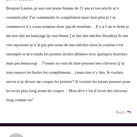
Bonjour Lauren, je suis une jeune femme de 21 ans et ton article m’a
vraiment plu! J’ai commander le complément maxi hair plus je l’ai
commencer il y a une semaine donc pas de resultats… Il y a 1 an et demi je
me suis fait un balayage (je suis brune j’ai fais des mèches blondes) ils ont
vite repousser je n’ai pas pris soins de mes mèches alors la couleur s’est
estompée et m’a rendu les pointes sèches abîmées avec quelques fourches
mais pas beaucoup… J’essaie en vain de faire pousser mes cheveux (j’ai
tout essayer les huiles les compléments…) mais rien n’y fais. Je voulais
savoir si je devais me couper les pointes? Je voulais les laisser pousser pour
les avoir plus long avant de couper… Mon rêve c’est d’avoir des cheveux
long comme toi!
Reply