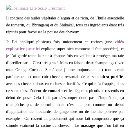
Il contient des huiles végétales d’argan et de ricin, de l’huile essentielle
de romarin, du Bhringaraj et du Shikakaï, tous ces ingrédients étant très
réputés pour favoriser la pousse des cheveux.
Je l’ai appliqué plusieurs fois, uniquement en racines (une
vidéo
explicative juste ici
explique super bien comment il faut procéder), et
je l’ai gardé toute la nuit à chaque fois en veillant à protéger ma taie
d’oreiller car… C’est très gras ! Mais en faisant deux shampoings (avec
mon Orange Coco de Santé que j’aime toujours autant) tout partait
parfaitement et mon cuir chevelu ressortait de ce soin
ultra purifié
,
avec des cheveux doux en racines et fortifiés. Ce qui m’a frappée, dans
ce soin, c’est l’odeur de
romarin
et les légers « picotis » ressentis en
début de pose. Cela finit par s’estomper donc pas d’inquiétude, ça
n’empêche pas de dormir, mais c’est un peu comme un début
d’application de moutarde, de gingembre ou de menthe poivrée par
exemple ! On ressent un picotement qui nous fait comprendre que ça
stimule vraiment la racine du cheveu ! Le
massage
que l’on fait en