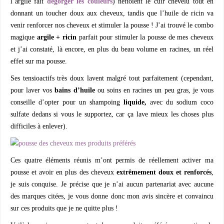
l’argile fait
dégorger les couleurs
) nettoient le cuir chevelu tout en
donnant un toucher doux aux cheveux, tandis que l’huile de ricin va
venir renforcer nos cheveux et stimuler la pousse ! J’ai trouvé le combo
magique
argile + ricin
parfait pour stimuler la pousse de mes cheveux
et j’ai constaté, là encore, en plus du beau volume en racines, un réel
effet sur ma pousse.
Ses tensioactifs très doux lavent malgré tout parfaitement (cependant,
pour laver vos
bains d’huile
ou soins en racines un peu gras, je vous
conseille d’opter pour un shampoing
liquide,
avec du sodium coco
sulfate dedans si vous le supportez, car ça lave mieux les choses plus
difficiles à enlever).
Ces quatre éléments réunis m’ont permis de réellement activer ma
pousse et avoir en plus des cheveux
extrêmement doux et renforcés
,
je suis conquise. Je précise que je n’ai aucun partenariat avec aucune
des marques citées, je vous donne donc mon avis sincère et convaincu
sur ces produits que je ne quitte plus !