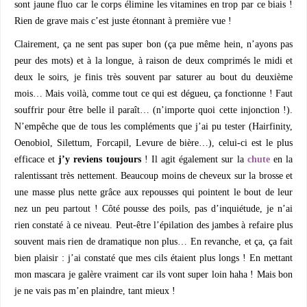
sont jaune fluo car le corps élimine les vitamines en trop par ce biais !
Rien de grave mais c’est juste étonnant à première vue !
Clairement, ça ne sent pas super bon (ça pue même hein, n’ayons pas
peur des mots) et à la longue, à raison de deux comprimés le midi et
deux le soirs, je finis très souvent par saturer au bout du deuxième
mois… Mais voilà, comme tout ce qui est dégueu, ça fonctionne ! Faut
souffrir pour être belle il paraît… (n’importe quoi cette injonction !).
N’empêche que de tous les compléments que j’ai pu tester (Hairfinity,
Oenobiol, Silettum, Forcapil, Levure de bière…), celui-ci est le plus
efficace et
j’y reviens toujours
! Il agit également sur la
chute
en la
ralentissant très nettement. Beaucoup moins de cheveux sur la brosse et
une masse plus nette grâce aux repousses qui pointent le bout de leur
nez un peu partout ! Côté pousse des poils, pas d’inquiétude, je n’ai
rien constaté à ce niveau. Peut-être l’épilation des jambes à refaire plus
souvent mais rien de dramatique non plus… En revanche, et ça, ça fait
bien plaisir : j’ai constaté que mes cils étaient plus longs ! En mettant
mon mascara je galère vraiment car ils vont super loin haha ! Mais bon
je ne vais pas m’en plaindre, tant mieux !