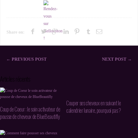
Share on:
← PREVIOUS POST
NEXT POST →
Articles récents
Couper ses cheveux en suivant le
Coup de Coeur : le soin activateur de
calendrier lunaire, pourquoi pas ?
pousse de cheveux de BlueBeautifly