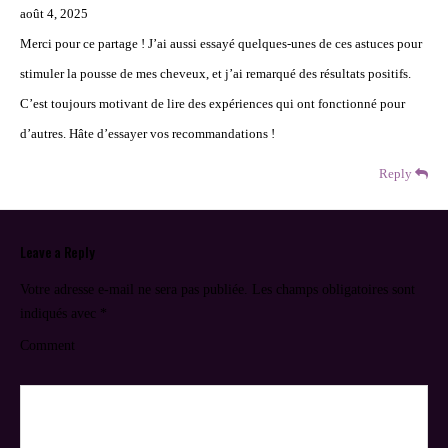
août 4, 2025
Merci pour ce partage ! J’ai aussi essayé quelques-unes de ces astuces pour
stimuler la pousse de mes cheveux, et j’ai remarqué des résultats positifs.
C’est toujours motivant de lire des expériences qui ont fonctionné pour
d’autres. Hâte d’essayer vos recommandations !
Reply
Leave a Reply
Votre adresse e-mail ne sera pas publiée.
Les champs obligatoires sont
indiqués avec
*
Comment