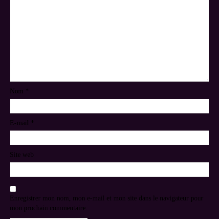
Nom
*
E-mail
*
Site web
Enregistrer mon nom, mon e-mail et mon site dans le navigateur pour
mon prochain commentaire.