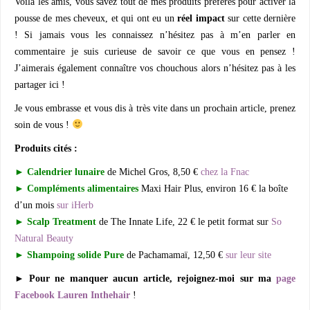
Voilà les amis, vous savez tout de mes produits préférés pour activer la
pousse de mes cheveux, et qui ont eu un
réel impact
sur cette dernière
! Si jamais vous les connaissez n’hésitez pas à m’en parler en
commentaire je suis curieuse de savoir ce que vous en pensez !
J’aimerais également connaître vos chouchous alors n’hésitez pas à les
partager ici !
Je vous embrasse et vous dis à très vite dans un prochain article, prenez
soin de vous !
Produits cités :
► Calendrier lunaire
de Michel Gros, 8,50 €
chez la Fnac
► Compléments alimentaires
Maxi Hair Plus, environ 16 € la boîte
d’un mois
sur iHerb
► Scalp Treatment
de The Innate Life, 22 € le petit format sur
So
Natural Beauty
► Shampoing solide Pure
de Pachamamaï, 12,50 €
sur leur site
► Pour ne manquer aucun article, rejoignez-moi sur ma
page
Facebook Lauren Inthehair
!