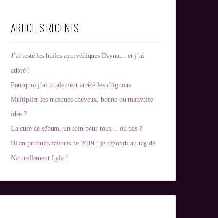
ARTICLES RÉCENTS
J’ai testé les huiles ayurvédiques Dayna… et j’ai
adoré !
Pourquoi j’ai totalement arrêté les chignons
Multiplier les masques cheveux, bonne ou mauvaise
idée ?
La cure de sébum, un soin pour tous… ou pas ?
Bilan produits favoris de 2019 : je réponds au tag de
Naturellement Lyla !