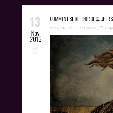
13
COMMENT SE RETENIR DE COUPER S
Par Lauren
7
Conseils
coupe
Nov
2016