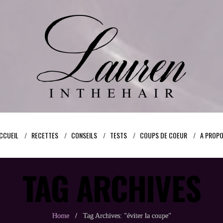
POUR
CONSEILS
JE
AUTOUR
DE
ET
TESTE
DES
CCUEIL
RECETTES
CONSEILS
TESTS
COUPS DE COEUR
A PROP
BEAUX
ASTUCES
POUR
CHEVEUX,
CHEVEUX,
POUR
VOUS…
TOUTES
TAG ARCHIVES
CAP
DES
COUP
MES
SUR
CHEVEUX
DE
DÉCOUVERTES
LES
ENCORE
COEUR
COUPS
Home
/
Tag Archives: "éviter la coupe"