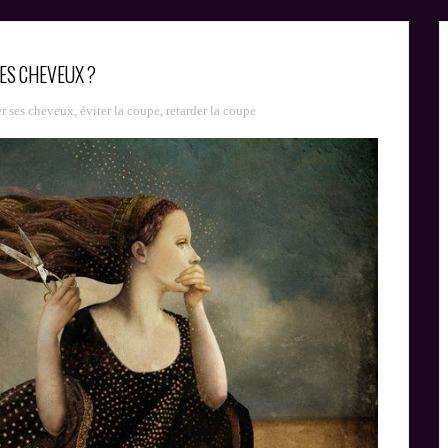
POTIONS
PLUS
OU
DE
MAGIQUES
BEAUX
FLOP,
COEUR
NATURELLES
LE
!
ES CHEVEUX ?
!
VERDICT
r ses cheveux
,
éviter la coupe
,
retarder la coupe
TOMBE
!
:-)